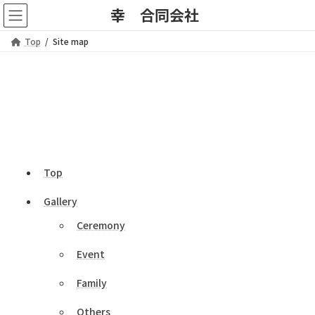
コ
ナ
幸 合同会社
ン
ビ
テ
ゲ
Top
Site map
ン
ー
ツ
シ
へ
ョ
Site map
ス
ン
キ
に
ッ
移
プ
動
Top
Gallery
Ceremony
Event
Family
Others